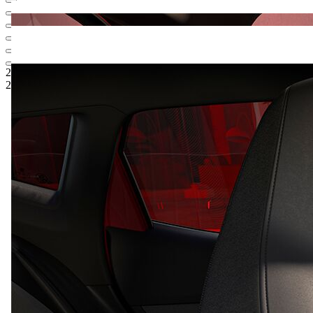
26.112,86 €
1
PVPR
22.862,86 €
5