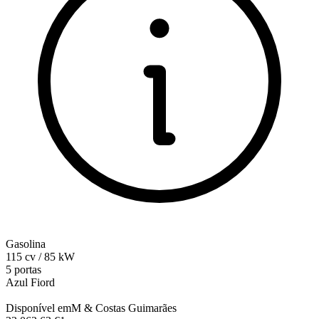
Gasolina
115
cv
/
85
kW
5 portas
Azul Fiord
Disponível em
M & Costas Guimarães