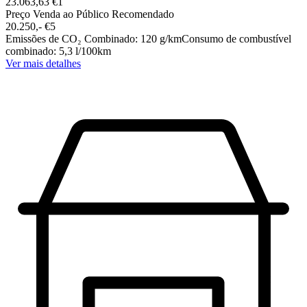
23.063,63 €
1
Preço Venda ao Público Recomendado
20.250,-‍ €
5
Emissões de CO₂ Combinado
:
120
g/km
Consumo de combustível
combinado
:
5,3
l/100km
Ver mais detalhes