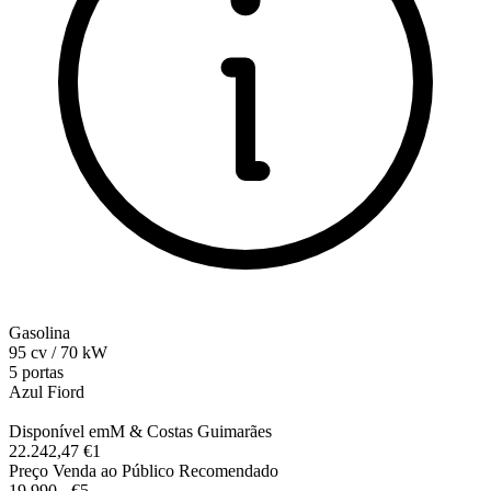
Gasolina
95
cv
/
70
kW
5 portas
Azul Fiord
Disponível em
M & Costas Guimarães
22.242,47 €
1
Preço Venda ao Público Recomendado
19.990,-‍ €
5